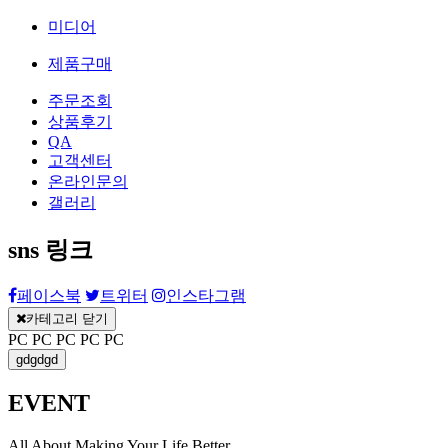
미디어
제품구매
주문조회
상품후기
QA
고객센터
온라인문의
갤러리
sns 링크
페이스북
트위터
인스타그램
카테고리 닫기
PC
PC
PC
PC
PC
gdgdgd
EVENT
All About Making Your Life Better